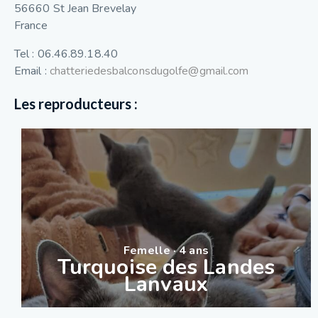
56660 St Jean Brevelay
France
Tel : 06.46.89.18.40
Email :
chatteriedesbalconsdugolfe@gmail.com
Les reproducteurs :
Femelle · 4 ans
Turquoise des Landes
Lanvaux