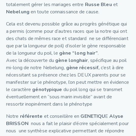
totalement gérer les mariages entre
Russe
Bleu
et
Nebelung
en toute connaissance de cause.
Cela est devenu possible grâce au progrès génétique qui
a permis (comme pour d’autres races que la notre qui ont
des chats de mêmes race et standard ne se différenciant
que par la longueur de poil) d’isoler le gène responsable
de la longueur du poil, le
gène “long hair”
.
Avec la découverte du
gène longhair
, spécifique au poil
mi-long de notre Nebelung,
gène récessif,
c’est à dire
nécessitant sa présence chez les DEUX parents pour se
manifester sur le phénotype, l’on peut mettre en évidence
le caractère
génotypique
du poil long qui se transmet
éventuellement en “sous marin invisible” avant de
ressortir inopinément dans le phénotype
Notre
référente
et conseillère en
GENETIQU
E
Alyse
BRISSON
nous a fait le plaisir d’écrire spécialement pour
nous une synthèse explicative permettant de répondre