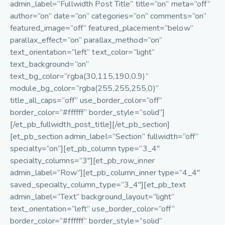
admin_label=”Fullwidth Post Title” title=”on” meta=”off”
author=”on” date=”on” categories=”on” comments=”on”
featured_image=”off” featured_placement=”below”
parallax_effect=”on” parallax_method=”on”
text_orientation=”left” text_color=”light”
text_background=”on”
text_bg_color=”rgba(30,115,190,0.9)”
module_bg_color=”rgba(255,255,255,0)”
title_all_caps=”off” use_border_color=”off”
border_color=”#ffffff” border_style=”solid”]
[/et_pb_fullwidth_post_title][/et_pb_section]
[et_pb_section admin_label=”Section” fullwidth=”off”
specialty=”on”][et_pb_column type=”3_4″
specialty_columns=”3″][et_pb_row_inner
admin_label=”Row”][et_pb_column_inner type=”4_4″
saved_specialty_column_type=”3_4″][et_pb_text
admin_label=”Text” background_layout=”light”
text_orientation=”left” use_border_color=”off”
border_color=”#ffffff” border_style=”solid”