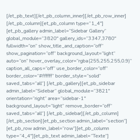
[/et_pb_text][/et_pb_column_inner][/et_pb_row_inner]
[/et_pb_column][et_pb_column type=”1_4″]
[et_pb_gallery admin_label=”Sidebar Gallery”
global_module=”3820″ gallery_ids=”3347,3780″
fullwidth=”on” show_title_and_caption=”off”
show_pagination=”off” background_layout=”light”
auto=”on” hover_overlay_color=”rgba(255,255,255,0.9)”
caption_all_caps=”off” use_border_color=”off”
border_color=”#ffffff” border_style=”solid”
saved_tabs=”all”] [/et_pb_gallery][et_pb_sidebar
admin_label=”Sidebar” global_module=”3821″
orientation=”right” area=”sidebar-1″
background_layout=”light” remove_border=”off”
saved_tabs=”all”] [/et_pb_sidebar][/et_pb_column]
[/et_pb_section][et_pb_section admin_label=”section”]
[et_pb_row admin_label=”row”][et_pb_column
type=”4_4″][et_pb_text admin_label=”Texte”]