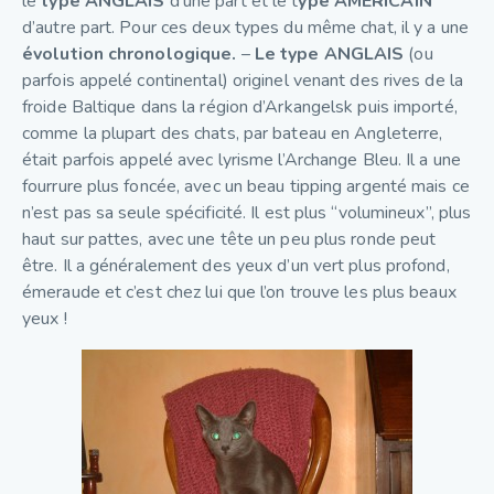
le
type ANGLAIS
d’une part et le t
ype AMÉRICAIN
d’autre part. Pour ces deux types du même chat, il y a une
évolution chronologique.
–
Le type ANGLAIS
(ou
parfois appelé continental) originel venant des rives de la
froide Baltique dans la région d’Arkangelsk puis importé,
comme la plupart des chats, par bateau en Angleterre,
était parfois appelé avec lyrisme l’Archange Bleu. Il a une
fourrure plus foncée, avec un beau tipping argenté mais ce
n’est pas sa seule spécificité. Il est plus “volumineux”, plus
haut sur pattes, avec une tête un peu plus ronde peut
être. Il a généralement des yeux d’un vert plus profond,
émeraude et c’est chez lui que l’on trouve les plus beaux
yeux !