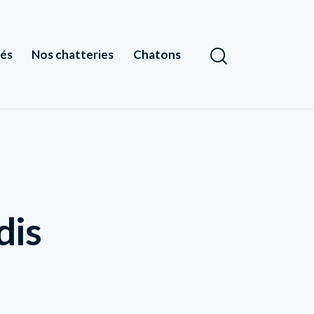
tés
Nos chatteries
Chatons
dis