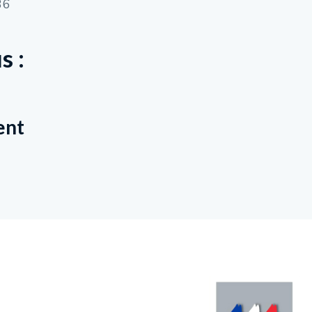
36
s :
ent