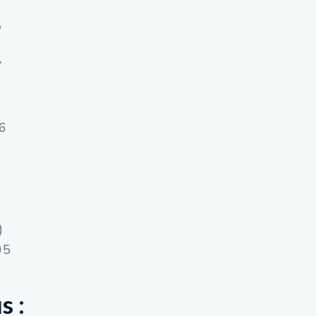
8
7
6
)
05
s :