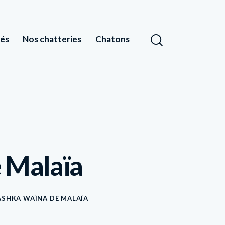
tés
Nos chatteries
Chatons
 Malaïa
ASHKA WAÏNA DE MALAÏA