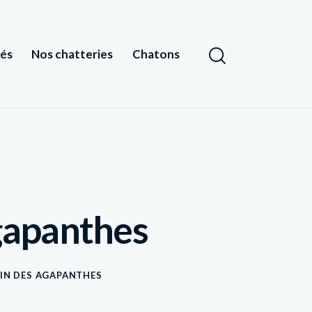
tés
Nos chatteries
Chatons
gapanthes
DIN DES AGAPANTHES