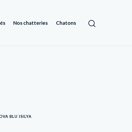
tés
Nos chatteries
Chatons
OVA BLU ISILYA