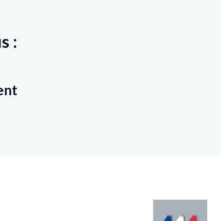
s :
ent