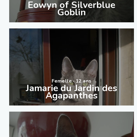
Eowyn of Silverblue
Goblin
Femelle · 12 ans
Jamarie du Jardin des
Agapanthes