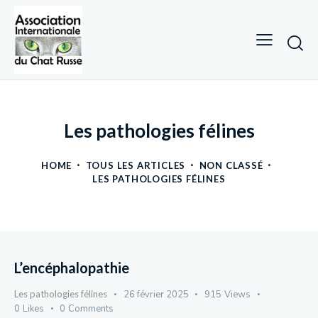
Les pathologies félines
HOME
TOUS LES ARTICLES
NON CLASSÉ
LES PATHOLOGIES FÉLINES
L’encéphalopathie
Les pathologies félines
26 février 2025
915
Views
0
Likes
0
Comments